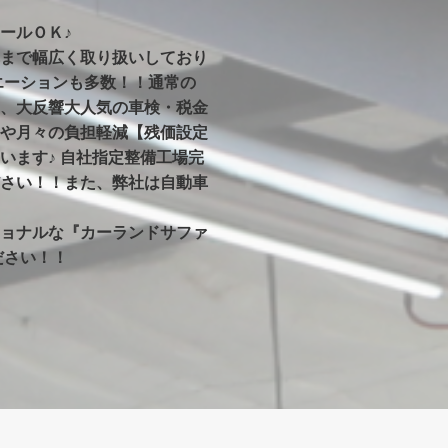
ールＯＫ♪
まで幅広く取り扱いしており
エーションも多数！！通常の
、大反響大人気の車検・税金
や月々の負担軽減【残価設定
います♪ 自社指定整備工場完
さい！！また、弊社は自動車
ョナルな『カーランドサファ
ださい！！