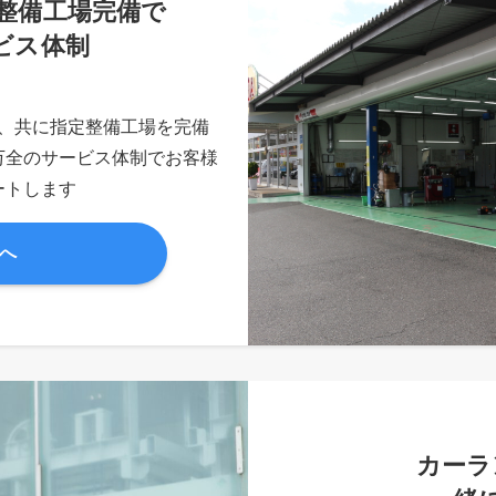
整備工場完備で
ビス体制
、共に指定整備工場を完備
万全のサービス体制でお客様
ートします
へ
カーラ